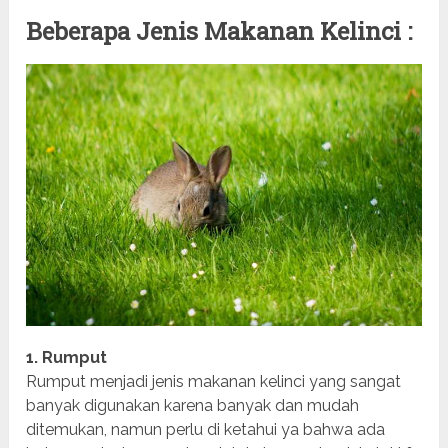
Beberapa Jenis Makanan Kelinci :
1. Rumput
Rumput menjadi jenis makanan kelinci yang sangat
banyak digunakan karena banyak dan mudah
ditemukan, namun perlu di ketahui ya bahwa ada