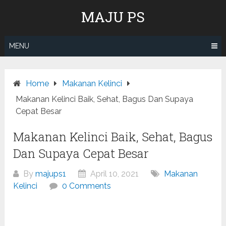
Skip
MAJU PS
to
content
MENU
Home
Makanan Kelinci
Makanan Kelinci Baik, Sehat, Bagus Dan Supaya
Cepat Besar
Makanan Kelinci Baik, Sehat, Bagus
Dan Supaya Cepat Besar
By
majups1
April 10, 2021
Makanan
Kelinci
0 Comments