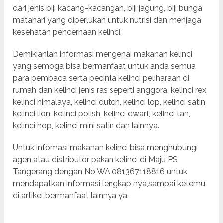
dari jenis biji kacang-kacangan, biji jagung, biji bunga
matahari yang diperlukan untuk nutrisi dan menjaga
kesehatan pencernaan kelinci.
Demikianlah informasi mengenai makanan kelinci
yang semoga bisa bermanfaat untuk anda semua
para pembaca serta pecinta kelinci peliharaan di
rumah dan kelinci jenis ras seperti anggora, kelinci rex,
kelinci himalaya, kelinci dutch, kelinci lop, kelinci satin,
kelinci lion, kelinci polish, kelinci dwarf, kelinci tan,
kelinci hop, kelinci mini satin dan lainnya.
Untuk infomasi makanan kelinci bisa menghubungi
agen atau distributor pakan kelinci di Maju PS
Tangerang dengan No WA 081367118816 untuk
mendapatkan informasi lengkap nya,sampai ketemu
di artikel bermanfaat lainnya ya.