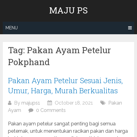
Skip
MAJU PS
to
content
MENU
Tag:
Pakan Ayam Petelur
Pokphand
Pakan Ayam Petelur Sesuai Jenis,
Umur, Harga, Murah Berkualitas
By
majups1
October 18, 2021
Pakan
Ayam
0 Comments
Pakan ayam petelur sangat penting bagi semua
peternak, untuk menentukan racikan pakan dan harga