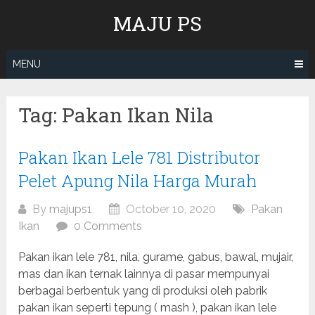
Skip
MAJU PS
to
content
MENU
Tag:
Pakan Ikan Nila
Pakan Ikan Lele 781 Distributor
Pelet Apung Nila Harga Murah
By
majups1
October 10, 2020
Pakan
Ikan
0 Comments
Pakan ikan lele 781, nila, gurame, gabus, bawal, mujair,
mas dan ikan ternak lainnya di pasar mempunyai
berbagai berbentuk yang di produksi oleh pabrik
pakan ikan seperti tepung ( mash ), pakan ikan lele